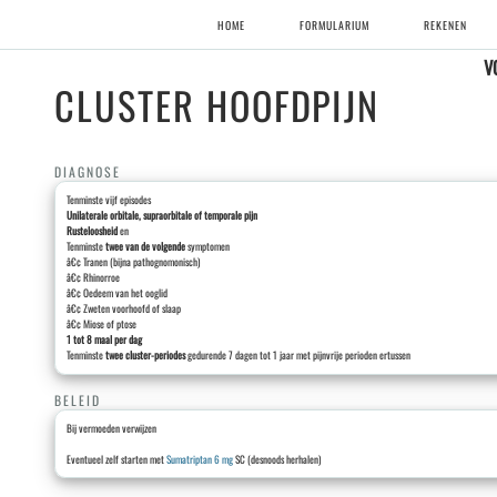
HOME
FORMULARIUM
REKENEN
V
CLUSTER HOOFDPIJN
DIAGNOSE
Tenminste vijf episodes
Unilaterale orbitale, supraorbitale of temporale pijn
Rusteloosheid
en
Tenminste
twee van de volgende
symptomen
â€¢ Tranen (bijna pathognomonisch)
â€¢ Rhinorroe
â€¢ Oedeem van het ooglid
â€¢ Zweten voorhoofd of slaap
â€¢ Miose of ptose
1 tot 8 maal per dag
Tenminste
twee cluster-periodes
gedurende 7 dagen tot 1 jaar met pijnvrije perioden ertussen
BELEID
Bij vermoeden verwijzen
Eventueel zelf starten met
Sumatriptan 6 mg
SC (desnoods herhalen)