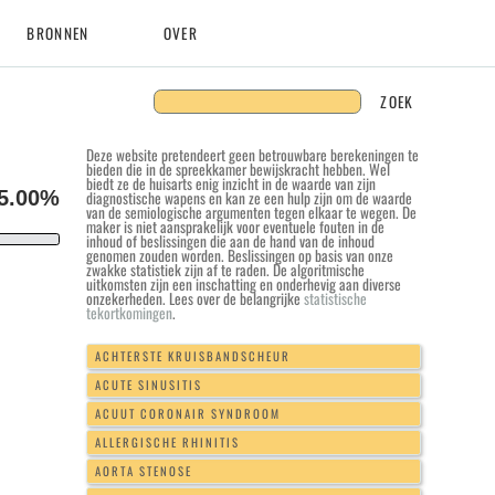
BRONNEN
OVER
Deze website pretendeert geen betrouwbare berekeningen te
bieden die in de spreekkamer bewijskracht hebben. Wel
biedt ze de huisarts enig inzicht in de waarde van zijn
5.00
diagnostische wapens en kan ze een hulp zijn om de waarde
van de semiologische argumenten tegen elkaar te wegen. De
maker is niet aansprakelijk voor eventuele fouten in de
inhoud of beslissingen die aan de hand van de inhoud
genomen zouden worden. Beslissingen op basis van onze
zwakke statistiek zijn af te raden. De algoritmische
uitkomsten zijn een inschatting en onderhevig aan diverse
onzekerheden. Lees over de belangrijke
statistische
tekortkomingen
.
ACHTERSTE KRUISBANDSCHEUR
ACUTE SINUSITIS
ACUUT CORONAIR SYNDROOM
ALLERGISCHE RHINITIS
AORTA STENOSE