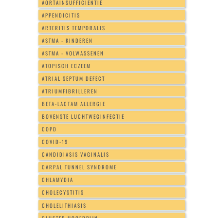
AORTAINSUFFICIENTIE
APPENDICITIS
ARTERITIS TEMPORALIS
ASTMA - KINDEREN
ASTMA - VOLWASSENEN
ATOPISCH ECZEEM
ATRIAL SEPTUM DEFECT
ATRIUMFIBRILLEREN
BETA-LACTAM ALLERGIE
BOVENSTE LUCHTWEGINFECTIE
COPD
COVID-19
CANDIDIASIS VAGINALIS
CARPAL TUNNEL SYNDROME
CHLAMYDIA
CHOLECYSTITIS
CHOLELITHIASIS
CLUSTER HOOFDPIJN