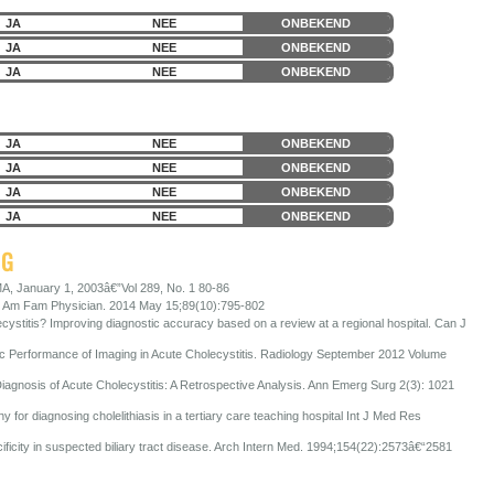
JA
NEE
ONBEKEND
JA
NEE
ONBEKEND
JA
NEE
ONBEKEND
JA
NEE
ONBEKEND
JA
NEE
ONBEKEND
JA
NEE
ONBEKEND
JA
NEE
ONBEKEND
NG
MA, January 1, 2003â€”Vol 289, No. 1 80-86
s. Am Fam Physician. 2014 May 15;89(10):795-802
ystitis? Improving diagnostic accuracy based on a review at a regional hospital. Can J
tic Performance of Imaging in Acute Cholecystitis. Radiology September 2012 Volume
Diagnosis of Acute Cholecystitis: A Retrospective Analysis. Ann Emerg Surg 2(3): 1021
hy for diagnosing cholelithiasis in a tertiary care teaching hospital Int J Med Res
cificity in suspected biliary tract disease. Arch Intern Med. 1994;154(22):2573â€“2581