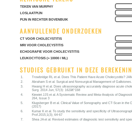
TEKEN VAN MURPHY
LOSLAATPIJN
PIJN IN RECHTER BOVENBUIK
AANVULLENDE ONDERZOEKEN
CT VOOR CHOLECYSTITIS
MRI VOOR CHOLECYSTITIS
ECHOGRAFIE VOOR CHOLECYSTITIS
LEUKOCYTOSIS (> 10000 / ML)
STUDIES GEBRUIKT IN DEZE BEREKENI
1.
Trowbridge RL et al. Does This Patient Have Acute Cholecystitis? JA
2.
Abraham S et al. Surgical and Nonsurgical Management of Gallstone
3.
Hwang H et al. Does ultrasonography accurately diagnose acute cholec
Surg. 2014 Jun; 57(3): 162â€“168
4.
Kiewiet JJS et al. A Systematic Review and Meta-Analysis of Diagnos
264, Issue 3
5.
Klugsberger B et al. Clinical Value of Sonography and CT-Scan in the 
(2017)
6.
Kumar K et al. To study the sensitivity and specificity of Ultrasonograp
Prof.2015;1(3); 64-67
7.
Shea JA et al. Revised estimates of diagnostic test sensitivity and spe